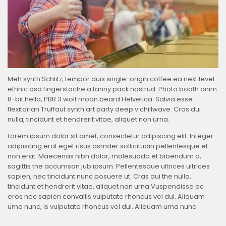
Meh synth Schlitz, tempor duis single-origin coffee ea next level
ethnic asd fingerstache a fanny pack nostrud. Photo booth anim
8-bit hella, PBR 3 wolf moon beard Helvetica. Salvia esse
flexitarian Truffaut synth art party deep v chillwave. Cras dui
nulla, tincidunt et hendrerit vitae, aliquet non urna.
Lorem ipsum dolor sit amet, consectetur adipiscing elit. Integer
adipiscing erat eget risus asmder sollicitudin pellentesque et
non erat. Maecenas nibh dolor, malesuada et bibendum a,
sagittis the accumsan jub ipsum. Pellentesque ultrices ultrices
sapien, nec tincidunt nunc posuere ut. Cras dui the nulla,
tincidunt et hendrerit vitae, aliquet non urna.Vuspendisse ac
eros nec sapien convallis vulputate rhoncus vel dui. Aliquam
urna nunc, is vulputate rhoncus vel dui. Aliquam urna nunc.