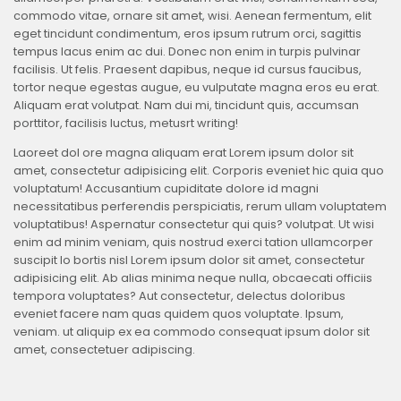
commodo vitae, ornare sit amet, wisi. Aenean fermentum, elit
eget tincidunt condimentum, eros ipsum rutrum orci, sagittis
tempus lacus enim ac dui. Donec non enim in turpis pulvinar
facilisis. Ut felis. Praesent dapibus, neque id cursus faucibus,
tortor neque egestas augue, eu vulputate magna eros eu erat.
Aliquam erat volutpat. Nam dui mi, tincidunt quis, accumsan
porttitor, facilisis luctus, metusrt writing!
Laoreet dol ore magna aliquam erat Lorem ipsum dolor sit
amet, consectetur adipisicing elit. Corporis eveniet hic quia quo
voluptatum! Accusantium cupiditate dolore id magni
necessitatibus perferendis perspiciatis, rerum ullam voluptatem
voluptatibus! Aspernatur consectetur qui quis? volutpat. Ut wisi
enim ad minim veniam, quis nostrud exerci tation ullamcorper
suscipit lo bortis nisl Lorem ipsum dolor sit amet, consectetur
adipisicing elit. Ab alias minima neque nulla, obcaecati officiis
tempora voluptates? Aut consectetur, delectus doloribus
eveniet facere nam quas quidem quos voluptate. Ipsum,
veniam. ut aliquip ex ea commodo consequat ipsum dolor sit
amet, consectetuer adipiscing.