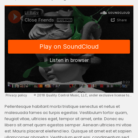
Pellentesque habitant morbi tristique senectus et netus et
malesuada fames ac turpis egestas. Vestibulum tortor quam,
feugiat vitae, ultricies eget, tempor sit amet, ante. Donec eu
libero sit amet quam egestas semper. Aenean ultricies mi vitae
est. Mauris placerat eleifend leo. Quisque sit amet est et sapien
ullamcorper pharetra. Vestibulum erat wisi, condimentum sed,