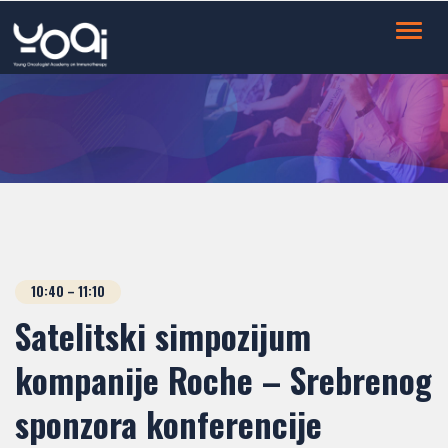
Toggl
navig
10:40 – 11:10
Satelitski simpozijum
kompanije Roche – Srebrenog
sponzora konferencije