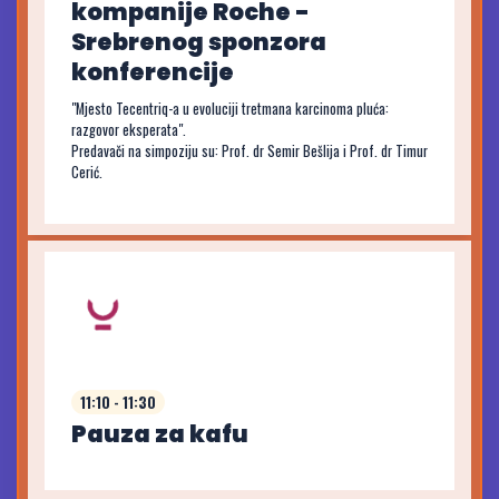
kompanije Roche -
Srebrenog sponzora
konferencije
"Mjesto Tecentriq-a u evoluciji tretmana karcinoma pluća:
razgovor eksperata".
Predavači na simpoziju su: Prof. dr Semir Bešlija i Prof. dr Timur
Cerić.
11:10 - 11:30
Pauza za kafu