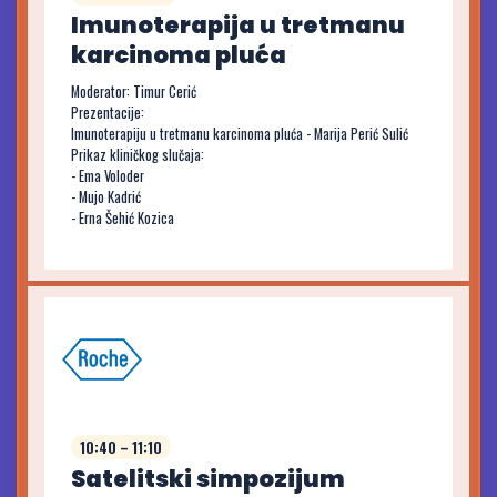
Imunoterapija u tretmanu
karcinoma pluća
Moderator: Timur Cerić
Prezentacije:
Imunoterapiju u tretmanu karcinoma pluća - Marija Perić Sulić
Prikaz kliničkog slučaja:
- Ema Voloder
- Mujo Kadrić
- Erna Šehić Kozica
10:40 – 11:10
Satelitski simpozijum