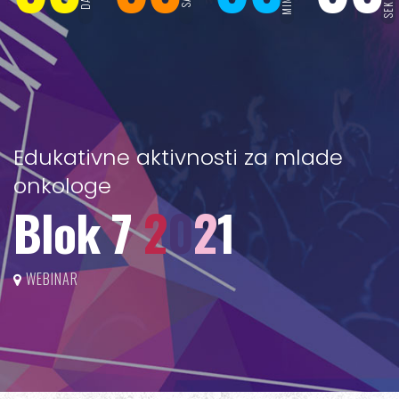
Edukativne aktivnosti za mlade
onkologe
Blok 7
2
0
2
1
WEBINAR