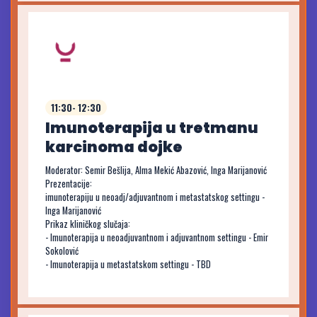
11:30- 12:30
Imunoterapija u tretmanu
karcinoma dojke
Moderator: Semir Bešlija, Alma Mekić Abazović, Inga Marijanović
Prezentacije:
imunoterapiju u neoadj/adjuvantnom i metastatskog settingu -
Inga Marijanović
Prikaz kliničkog slučaja:
- Imunoterapija u neoadjuvantnom i adjuvantnom settingu - Emir
Sokolović
- Imunoterapija u metastatskom settingu - TBD