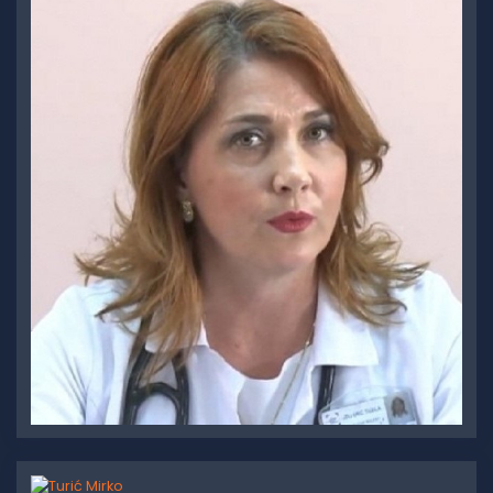
Umihanić Šefika
Turić Mirko