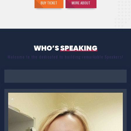
BUY TICKET
MORE ABOUT
WHO’S
SPEAKING
Welcome to the dedicated to building remarkable Speakers!