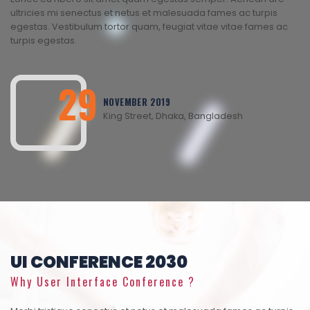
ultricies mi senectus et netus et malesuada fames ac turpis
egestas. Vestibulum tortor quam, feugiat vitae vitae fames ac
turpis egestas.
29
NOVEMBER 2019
King Street, Dhaka, Bangladesh
UI CONFERENCE 2030
Why User Interface Conference ?