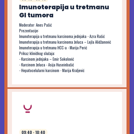
Imunoterapija u tretmanu
GI tumora
Moderator: Anes Pašić
Prezentacije:
Imunoterapija u tretmanu karcinoma jednjaka - Azra Rašić
Imunoterapija u tretmanu karcinoma želuca – Lejla Alidžanović
Imunoterapija u tretmanu HCC-a - Marija Perić
Prikaz kliničkog slučaja:
- Karcinom jednjaka – Emir Sokolović
- Karcinom želuca - Asija Huseinbašić
- Hepatocelularni karcinom - Marija Kraljević
09:40 - 10:40