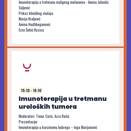
Imunoterapija u tretmanu malignog melanoma - Amina Jalovčić
Suljević
Prikaz kliničkog slučaja:
Marija Kraljević
Amina Hadžibeganović
Erna Šehić Kozica
15:10 - 16:10
Imunoterapija u tretmanu
uroloških tumora
Moderatori: Timur Cerić, Azra Rašić
Prezentacije:
Imunoterapija u karcinomu bubrega – Inga Marijanović