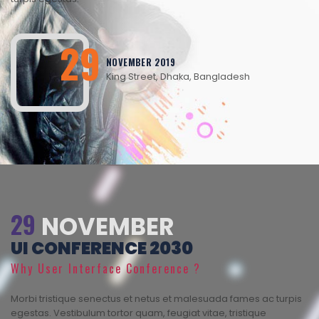
29
NOVEMBER 2019
King Street, Dhaka, Bangladesh
29
NOVEMBER
UI CONFERENCE 2030
Why User Interface Conference ?
Morbi tristique senectus et netus et malesuada fames ac turpis
egestas. Vestibulum tortor quam, feugiat vitae, tristique