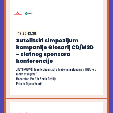
12.30-13.30
Satelitski simpozijum
kompanije Glosarij CD/MSD
- zlatnog sponzora
konferencije
„KEYTRUDA® (pembrolizumab) u liječenju melanoma i TNBC-a u
ranim stadijima“
Moderator: Prof dr Semir Bešlija
Prim dr Dijana Koprić