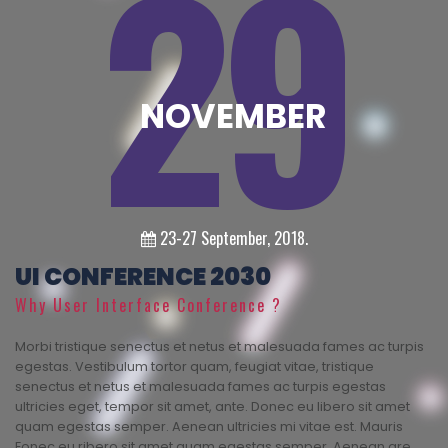
29
NOVEMBER
23-27 September, 2018.
UI CONFERENCE 2030
Why User Interface Conference ?
Morbi tristique senectus et netus et malesuada fames ac turpis
egestas. Vestibulum tortor quam, feugiat vitae, tristique
senectus et netus et malesuada fames ac turpis egestas
ultricies eget, tempor sit amet, ante. Donec eu libero sit amet
quam egestas semper. Aenean ultricies mi vitae est. Mauris
Eonec eu ribero sit amet quam egestas semper. Aenean are