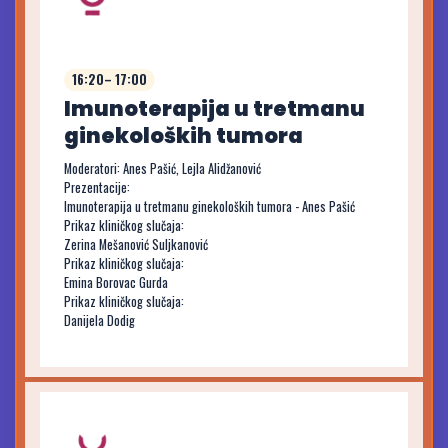
16:20– 17:00
Imunoterapija u tretmanu
ginekoloških tumora
Moderatori: Anes Pašić, Lejla Alidžanović
Prezentacije:
Imunoterapija u tretmanu ginekoloških tumora - Anes Pašić
Prikaz kliničkog slučaja:
Zerina Mešanović Suljkanović
Prikaz kliničkog slučaja:
Emina Borovac Gurda
Prikaz kliničkog slučaja:
Danijela Dodig