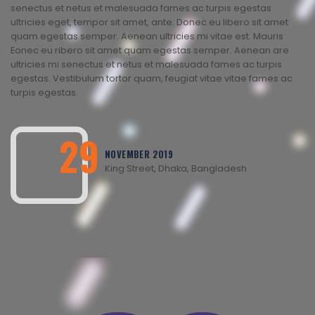
senectus et netus et malesuada fames ac turpis egestas
ultricies eget, tempor sit amet, ante. Donec eu libero sit amet
quam egestas semper. Aenean ultricies mi vitae est. Mauris
Eonec eu ribero sit amet quam egestas semper. Aenean are
ultricies mi senectus et netus et malesuada fames ac turpis
egestas. Vestibulum tortor quam, feugiat vitae vitae fames ac
turpis egestas.
29
NOVEMBER 2019
King Street, Dhaka, Bangladesh