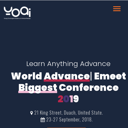
Toggl
navig
Learn Anything Advance
World
Exciting
|
Emeet
Biggest
Conference
2
0
1
9
21 King Street, Duach, United State.
23-27 September, 2018.