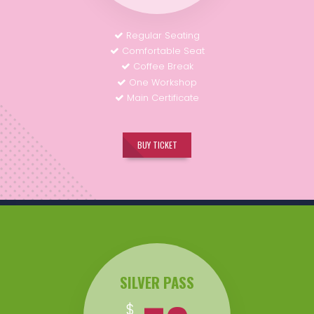
Regular Seating
Comfortable Seat
Coffee Break
One Workshop
Main Certificate
BUY TICKET
SILVER PASS
$