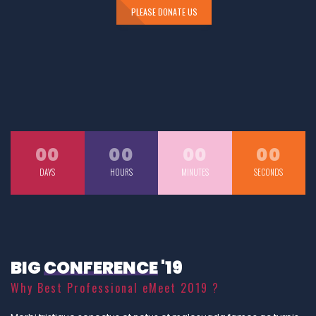
PLEASE DONATE US
00
00
00
00
DAYS
HOURS
MINUTES
SECONDS
BIG
CONFERENCE
'19
Why Best Professional eMeet 2019 ?