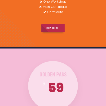
One Workshop
Main Certificate
Certificate
BUY TICKET
GOLDEN PASS
59
$