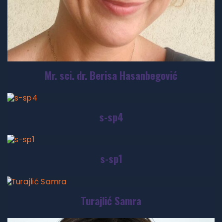
Mr. sci. dr. Berisa Hasanbegović
s-sp4
s-sp1
Turajlić Samra