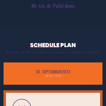
Mr. sci. dr. Pašić Anes
SCHEDULE
PLAN
Welcome to the dedicated to building remarkable Schedule!
30.
SEPTEMBAR2023
08:30
-17:00