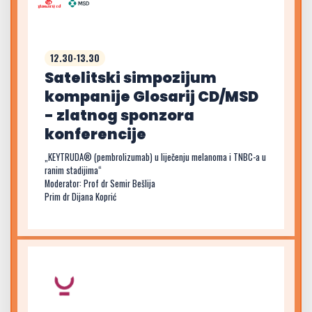
12.30-13.30
Satelitski simpozijum
kompanije Glosarij CD/MSD
- zlatnog sponzora
konferencije
„KEYTRUDA® (pembrolizumab) u liječenju melanoma i TNBC-a u
ranim stadijima“
Moderator: Prof dr Semir Bešlija
Prim dr Dijana Koprić