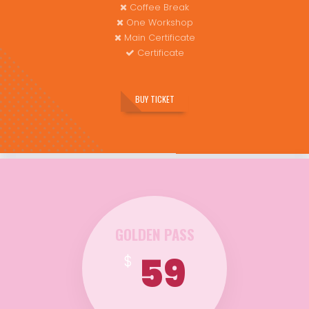
Coffee Break
One Workshop
Main Certificate
Certificate
BUY TICKET
GOLDEN PASS
59
$