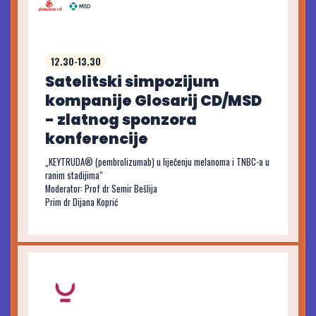
12.30-13.30
Satelitski simpozijum
kompanije Glosarij CD/MSD
- zlatnog sponzora
konferencije
„KEYTRUDA® (pembrolizumab) u liječenju melanoma i TNBC-a u
ranim stadijima“
Moderator: Prof dr Semir Bešlija
Prim dr Dijana Koprić