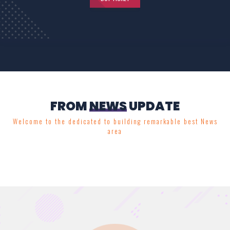
FROM
NEWS
UPDATE
Welcome to the dedicated to building remarkable best News
area