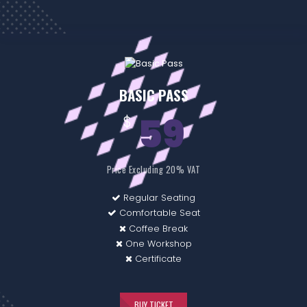
BASIC PASS
59
$
Price Excluding 20% VAT
Regular Seating
Comfortable Seat
Coffee Break
One Workshop
Certificate
BUY TICKET