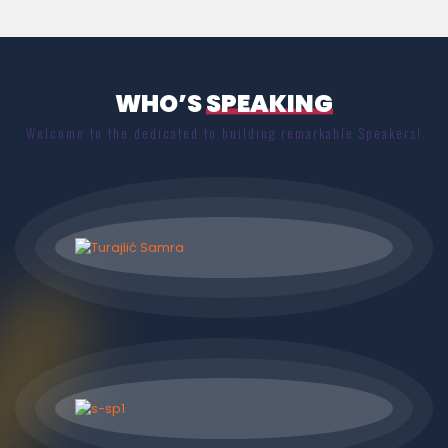
WHO’S
SPEAKING
Welcome to the dedicated to building remarkable Speakers!