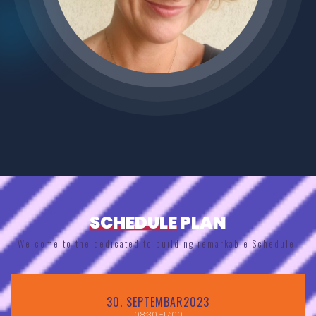
SCHEDULE
PLAN
Welcome to the dedicated to building remarkable Schedule!
30.
SEPTEMBAR2023
08:30
-17:00