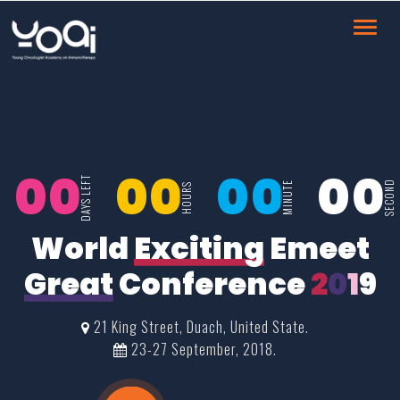
Toggl
navig
00
00
00
00
DAYS LEFT
SECOND
MINUTE
HOURS
World
Exciting
Emeet
Great
Conference
2
0
1
9
21 King Street, Duach, United State.
23-27 September, 2018.