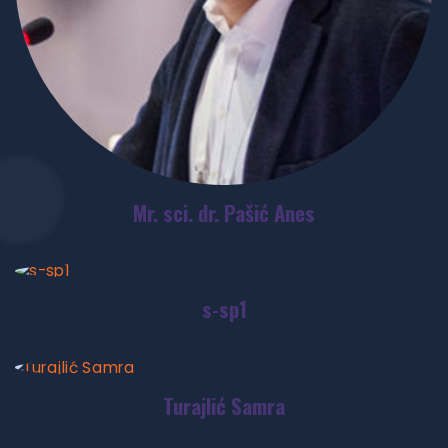
Mr. sci. dr. Pašić Anes
s-sp1
Turajlić Samra