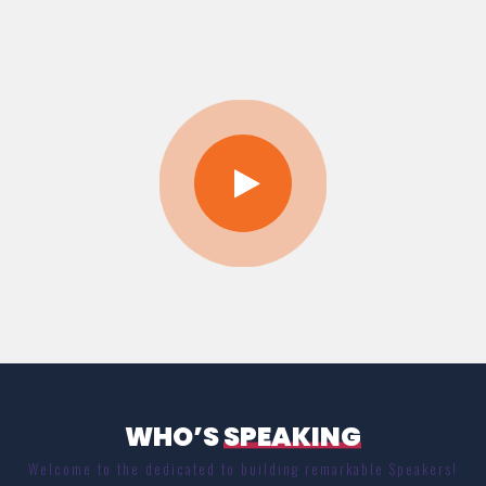
WHO’S
SPEAKING
Welcome to the dedicated to building remarkable Speakers!