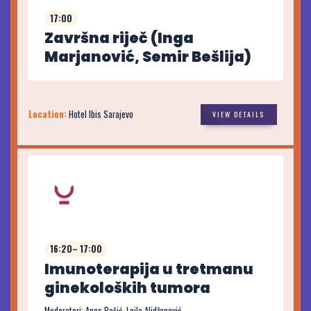
17:00
Završna riječ (Inga
Marjanović, Semir Bešlija)
Location:
Hotel Ibis Sarajevo
VIEW DETAILS
16:20– 17:00
Imunoterapija u tretmanu
ginekoloških tumora
Moderatori: Anes Pašić, Lejla Alidžanović