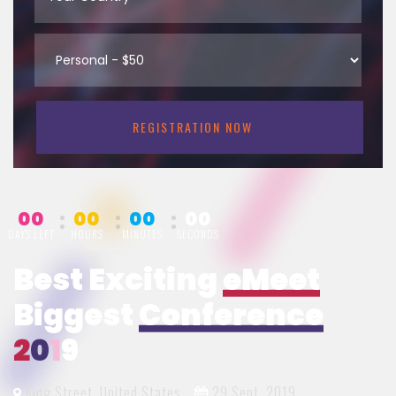
00
00
00
00
DAYS LEFT
HOURS
MINUTES
SECONDS
Best Exciting
eMeet
Biggest
Conference
2
0
1
9
King Street, United States
29 Sept, 2019