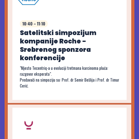
10:40 – 11:10
Satelitski simpozijum
kompanije Roche -
Srebrenog sponzora
konferencije
"Mjesto Tecentriq-a u evoluciji tretmana karcinoma pluća:
razgovor eksperata".
Predavači na simpoziju su: Prof. dr Semir Bešlija i Prof. dr Timur
Cerić.