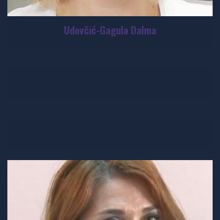
Udovčić-Gagula Dalma