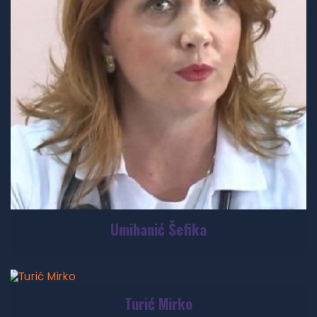
Umihanić Šefika
Turić Mirko