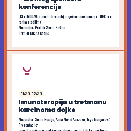
konferencije
„KEYTRUDA® (pembrolizumab) u liječenju melanoma i TNBC-a u
ranim stadijima“
Moderator: Prof dr Semir Bešlija
Prim dr Dijana Koprić
11:30- 12:30
Imunoterapija u tretmanu
karcinoma dojke
Moderator: Semir Bešlija, Alma Mekić Abazović, Inga Marijanović
Prezentacije:
imunoterapiju u neoadj/adjuvantnom i metastatskog settingu -