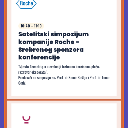
10:40 – 11:10
Satelitski simpozijum
kompanije Roche -
Srebrenog sponzora
konferencije
"Mjesto Tecentriq-a u evoluciji tretmana karcinoma pluća:
razgovor eksperata".
Predavači na simpoziju su: Prof. dr Semir Bešlija i Prof. dr Timur
Cerić.